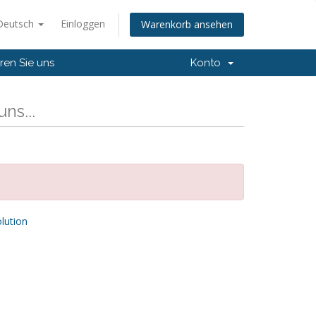
Deutsch
Einloggen
Warenkorb ansehen
ren Sie uns
Konto
ns...
ution