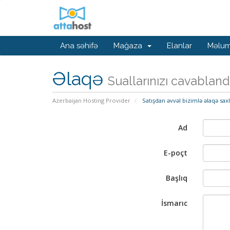
Ana səhifə
Mağaza
Elanlar
Məlum
Əlaqə
Suallarınızı cavabland
Azerbaijan Hosting Provider
Satışdan əvvəl bizimlə əlaqə sax
Ad
E-poçt
Başlıq
İsmarıc