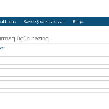
at bazası
Server/Şəbəkə vəziyyəti
Əlaqə
ırmaq üçün hazırıq !
layın