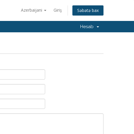
Azerbaijani
Giriş
Səbətə bax
Hesab