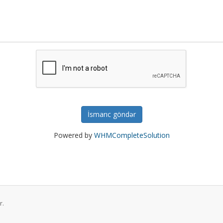
İsmarıc göndər
Powered by
WHMCompleteSolution
r.