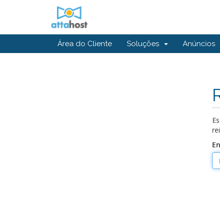
Área do Cliente
Soluções
Anúncios
Es
re
En