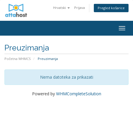
Hrvatski
Prijava
Pregled košarice
Togg
navig
Preuzimanja
Početna WHMCS
Preuzimanja
Nema datoteka za prikazati
Powered by
WHMCompleteSolution